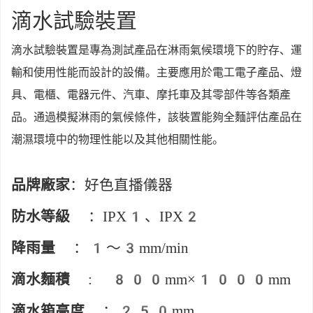
滴水試驗裝置
滴水試驗裝置是專為測試產品在淋雨氣候環境下的貯存、運
輸和使用性能而設計的設備。主要應用於電工電子產品、燈
具、電櫃、電器元件、汽車、摩托車及其零部件等各類產
品。通過模擬淋雨的氣候條件，該裝置能夠全麵評估產品在
潮濕環境中的物理性能以及其他相關性能。
品牌廠家
：好色直播儀器
防水等級
：IPX1、IPX2
降雨量
：1～3mm/min
滴水麵積
: 800mm×1000mm
滴水箱高度
：250mm