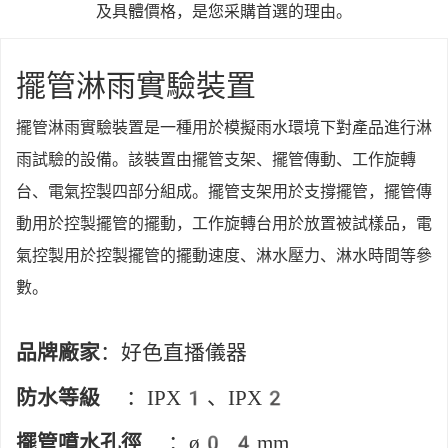
及具體價格，是您采購首選的理由。
擺管淋雨實驗裝置
擺管淋雨實驗裝置是一種用於模擬雨水環境下對產品進行淋
雨試驗的設備。該裝置由擺管支架、擺管傳動、工作旋轉
台、電氣控製四部分組成。擺管支架用於支撐擺管，擺管傳
動用於控製擺管的擺動，工作旋轉台用於放置被試樣品，電
氣控製用於控製擺管的擺動速度、淋水壓力、淋水時間等參
數。
品牌廠家
：好色直播儀器
防水等級
：IPX1、IPX2
擺管噴水孔徑
：ø0.4mm