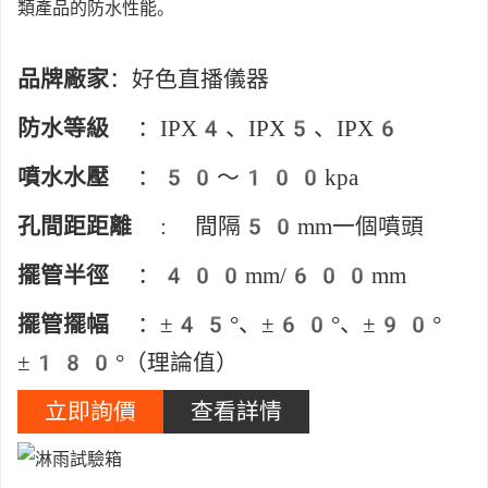
類產品的防水性能。
品牌廠家
：好色直播儀器
防水等級
：IPX4、IPX5、IPX6
噴水水壓
：50～100kpa
孔間距距離
: 間隔50mm一個噴頭
擺管半徑
：400mm/600mm
擺管擺幅
：±45°、±60°、±90°
±180°（理論值）
立即詢價
查看詳情