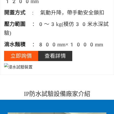
1200mm
開蓋方式
: 氣動升降，帶手動安全鎖扣
壓力範圍
：0～3kg(模仿30米水深試
驗)
滴水麵積
：800mm×1000mm
立即詢價
查看詳情
IP防水試驗設備廠家介紹