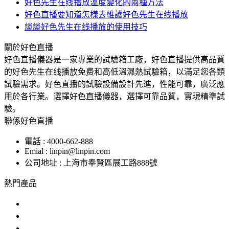
好色先生在线播放溫度變化的兩種方法
好色直播要知道怎樣去維護好色先生在线播放
談談好色先生在线播放的使用技巧
關於好色直播
好色直播儀器是一家專業的試驗箱工廠，好色直播提供高品質
的好色先生在线播放免费和高低溫濕熱試驗箱，以滿足您各類
試驗需求。好色直播的試驗設備設計先進，性能可靠，廣泛應
用於各行業。選擇好色直播儀器，選擇可靠品質，實現精準試
驗。
聯係好色直播
電話 : 4000-662-888
Emial : linpin@linpin.com
公司地址 : 上海市奉賢區展工路888號
熱門產品
鹽霧試驗機
交變鹽霧試驗箱
複合鹽霧試驗箱