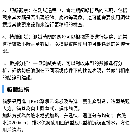
3、記錄觀察：在測試過程中，會定期記錄樣品的表現，包括
觀察其表麵是否出現鏽蝕、腐蝕等現象。這可能需要使用顯微
鏡或其他觀察設備來進行更精細的檢查。
4、持續測試：測試時間的長短可以根據需要進行調整，通常
會持續數小時甚至數周，以模擬實際使用中可能遇到的各種情
況。
5、數據分析：一旦測試完成，可以對收集到的數據進行分
析，評估防鏽油脂在不同環境條件下的性能表現，並做出相應
的結論和建議。
箱體結構
箱體采用進口PVC聚氯乙烯板及先進工藝生產製造，造型美觀
大方，箱蓋為向上翻蓋式，操作簡便。
加熱方式為內膽水槽式加熱，升溫快，溫度分布均勻； 內膽
水深200mm； 排水係統使用回渦型及U型積沉裝置排水，方便
用戶清潔。