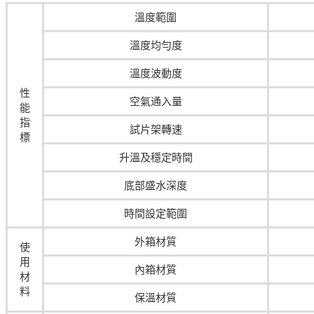
溫度範圍
溫度均勻度
溫度波動度
性
空氣通入量
能
指
試片架轉速
標
升溫及穩定時間
底部盛水深度
時間設定範圍
外箱材質
使
用
內箱材質
材
料
保溫材質