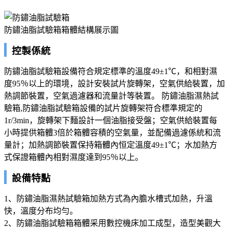
防鏽油脂試驗箱箱體結構展示圖
控製係統
防鏽油脂試驗箱設備符合規定標準的溫度49±1℃，和相對濕
度95％以上的環境，設計安裝試片旋轉架，空氣供給裝置，加
熱調節裝置，空氣過濾器和流量計等裝置。 防鏽油脂濕熱試
驗箱,防鏽油脂試驗箱設備的試片旋轉架符合標準規定的
1r/3min，旋轉架下麵設計一個油脂接受盤；空氣供給裝置每
小時提供箱體3倍於箱體容積的空氣量，並配備過濾係統和流
量計；加熱調節裝置保持箱體內恒定溫度49±1℃；水加熱方
式保證箱體內相對濕度達到95％以上。
設備特點
1、防鏽油脂濕熱試驗箱加熱方式為內膽水槽式加熱，升溫
快，溫度分布均勻。
2、防鏽油脂試驗箱箱體采用數控機床加工成型，造型美觀大