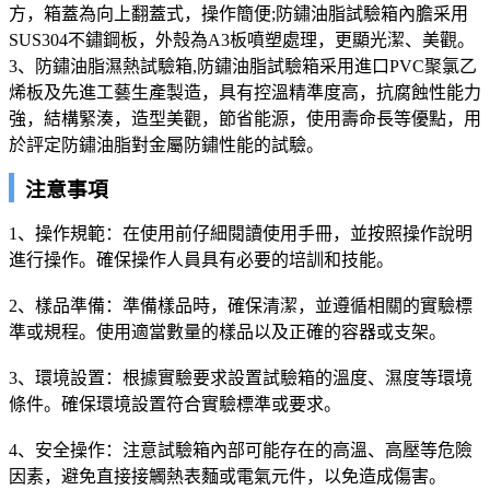
方，箱蓋為向上翻蓋式，操作簡便;防鏽油脂試驗箱內膽采用
SUS304不鏽鋼板，外殼為A3板噴塑處理，更顯光潔、美觀。
3、防鏽油脂濕熱試驗箱,防鏽油脂試驗箱采用進口PVC聚氯乙
烯板及先進工藝生產製造，具有控溫精準度高，抗腐蝕性能力
強，結構緊湊，造型美觀，節省能源，使用壽命長等優點，用
於評定防鏽油脂對金屬防鏽性能的試驗。
注意事項
1、操作規範：在使用前仔細閱讀使用手冊，並按照操作說明
進行操作。確保操作人員具有必要的培訓和技能。
2、樣品準備：準備樣品時，確保清潔，並遵循相關的實驗標
準或規程。使用適當數量的樣品以及正確的容器或支架。
3、環境設置：根據實驗要求設置試驗箱的溫度、濕度等環境
條件。確保環境設置符合實驗標準或要求。
4、安全操作：注意試驗箱內部可能存在的高溫、高壓等危險
因素，避免直接接觸熱表麵或電氣元件，以免造成傷害。