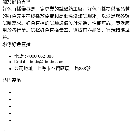
關於好色直播
好色直播儀器是一家專業的試驗箱工廠，好色直播提供高品質
的好色先生在线播放免费和高低溫濕熱試驗箱，以滿足您各類
試驗需求。好色直播的試驗設備設計先進，性能可靠，廣泛應
用於各行業。選擇好色直播儀器，選擇可靠品質，實現精準試
驗。
聯係好色直播
電話 : 4000-662-888
Emial : linpin@linpin.com
公司地址 : 上海市奉賢區展工路888號
熱門產品
鹽霧試驗機
交變鹽霧試驗箱
複合鹽霧試驗箱
汽車零部件鹽霧試驗箱
恒溫恒濕好色先生APP在线下载
: