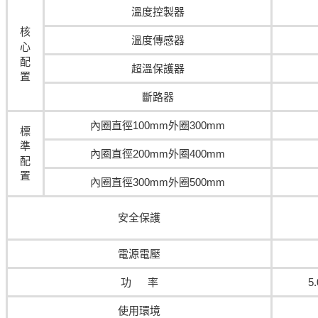
溫度控製器
核
溫度傳感器
心
配
超溫保護器
置
斷路器
內圈直徑100mm外圈300mm
標
準
內圈直徑200mm外圈400mm
配
置
內圈直徑300mm外圈500mm
安全保護
電源電壓
功 率
5
使用環境