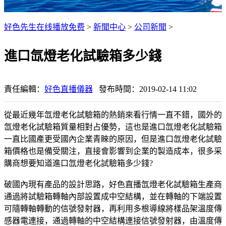
好色先生在线播放免费
>
新聞中心
>
公司新聞
>
進口氙燈老化試驗箱多少錢
責任編輯：
好色直播儀器
發布時間：2019-02-14 11:02
從最近幾年氙燈老化試驗箱的熱銷來看行情一直不錯，國外的
氙燈老化試驗箱質量相對占優勢，這也是進口氙燈老化試驗箱
一直比國產更受國內企業青睞的原因，但是進口氙燈老化試驗
箱價格也是備受關注，直接會影響到企業的製造成本，很多采
購商想要知道進口氙燈老化試驗箱多少錢?
破國內現有產品的設計思路，好色直播氙燈老化試驗箱生產商
通過將試驗箱轉軸內部設置成中空結構，並在轉軸的下端設置
可隨轉軸轉動的信號發射器，再利用多根導線將樣品架溫度傳
感器電連接，通過轉軸的中空結構連接信號發射器，由溫度傳