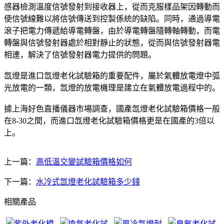
感器檢測溫度信號發射到接收器上，從而克服樣品架因轉動而
使信號線難以將信號傳送到控製係統的缺陷。同時，通過導電
滾子把電力傳遞給導電轉盤，由於導電轉盤隨轉軸轉動，而電
轉盤與信號發射器處於相對靜止的狀態，從而與信號發射器電
相連，解決了信號發射器電力提供的問題。
氙燈是進口氙燈老化試驗箱的重要配件，屬於氣體放電燈中弧
光放電的一類，氙燈的放電機理是建立在氣體放電過程中的。
據上海好色直播儀器市場調查，國產氙燈老化試驗箱價格一般
在8-30之間，而進口氙燈老化試驗箱價格更是在國產的3倍以
上。
上一篇：
高低溫交變試驗箱價格如何
下一篇：
水冷式氙燈老化試驗箱多少錢
相關產品