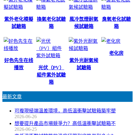
紫外老化模擬
換氣老化試驗
風冷氙燈耐氣
臭氧老化試驗
試驗箱
箱
候試驗箱
箱
老化房
好色先生在线
紫外光耐氣候
播放
光伏（PV）
試驗箱
組件紫外試驗
箱
最新文章
可複現極端溫差環境，高低溫衝擊試驗箱築牢塑
2026-06-26
想要提升產品市場競爭力？高低溫衝擊試驗箱不
2026-06-25