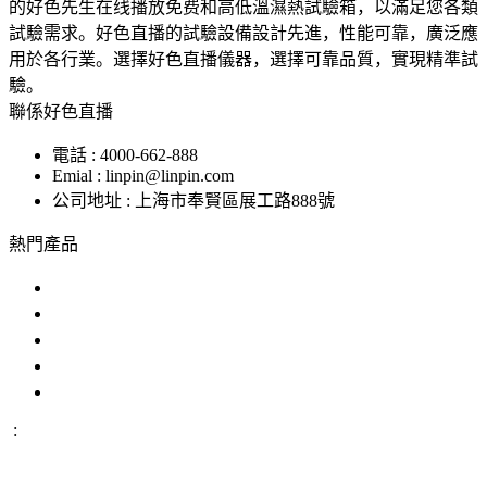
的好色先生在线播放免费和高低溫濕熱試驗箱，以滿足您各類
試驗需求。好色直播的試驗設備設計先進，性能可靠，廣泛應
用於各行業。選擇好色直播儀器，選擇可靠品質，實現精準試
驗。
聯係好色直播
電話 : 4000-662-888
Emial : linpin@linpin.com
公司地址 : 上海市奉賢區展工路888號
熱門產品
鹽霧試驗機
交變鹽霧試驗箱
複合鹽霧試驗箱
汽車零部件鹽霧試驗箱
恒溫恒濕好色先生APP在线下载
:
IP防水試驗設備
溫度衝擊試驗箱
步入式好色先生APP在