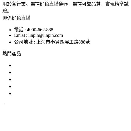
用於各行業。選擇好色直播儀器，選擇可靠品質，實現精準試
驗。
聯係好色直播
電話 : 4000-662-888
Emial : linpin@linpin.com
公司地址 : 上海市奉賢區展工路888號
熱門產品
鹽霧試驗機
交變鹽霧試驗箱
複合鹽霧試驗箱
汽車零部件鹽霧試驗箱
恒溫恒濕好色先生APP在线下载
:
IP防水試驗設備
溫度衝擊試驗箱
步入式好色先生APP在
线下载
恒溫恒濕試驗機
臭氧老化試驗設備
高低溫交變濕熱
試驗設備