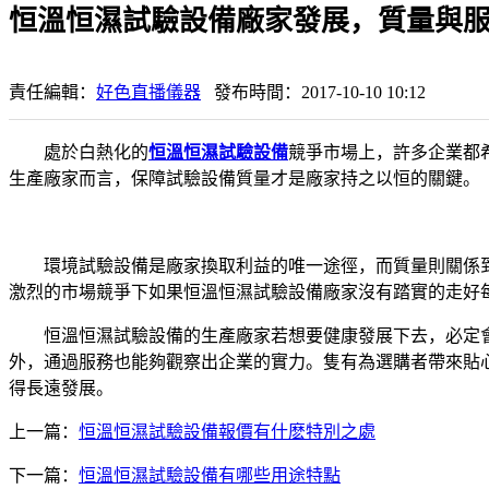
恒溫恒濕試驗設備廠家發展，質量與
責任編輯：
好色直播儀器
發布時間：2017-10-10 10:12
處於白熱化的
恒溫恒濕試驗設備
競爭市場上，許多企業都
生產廠家而言，保障試驗設備質量才是廠家持之以恒的關鍵。
環境試驗設備是廠家換取利益的唯一途徑，而質量則關係到
激烈的市場競爭下如果恒溫恒濕試驗設備廠家沒有踏實的走好
恒溫恒濕試驗設備的生產廠家若想要健康發展下去，必定會
外，通過服務也能夠觀察出企業的實力。隻有為選購者帶來貼
得長遠發展。
上一篇：
恒溫恒濕試驗設備報價有什麽特別之處
下一篇：
恒溫恒濕試驗設備有哪些用途特點