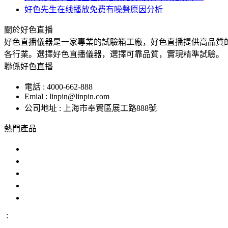
好色先生在线播放免费有噪聲原因分析
關於好色直播
好色直播儀器是一家專業的試驗箱工廠，好色直播提供高品質
各行業。選擇好色直播儀器，選擇可靠品質，實現精準試驗。
聯係好色直播
電話 : 4000-662-888
Emial : linpin@linpin.com
公司地址 : 上海市奉賢區展工路888號
熱門產品
鹽霧試驗機
交變鹽霧試驗箱
複合鹽霧試驗箱
汽車零部件鹽霧試驗箱
恒溫恒濕好色先生APP在线下载
: