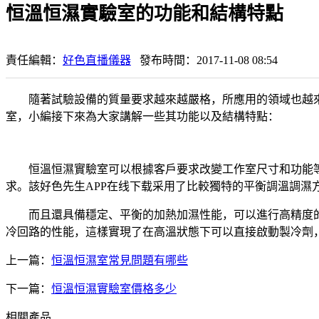
恒溫恒濕實驗室的功能和結構特點
責任編輯：
好色直播儀器
發布時間：2017-11-08 08:54
隨著試驗設備的質量要求越來越嚴格，所應用的領域也越
室，小編接下來為大家講解一些其功能以及結構特點：
恒溫恒濕實驗室可以根據客戶要求改變工作室尺寸和功能等
求。該好色先生APP在线下载采用了比較獨特的平衡調溫調濕
而且還具備穩定、平衡的加熱加濕性能，可以進行高精度的溫
冷回路的性能，這樣實現了在高溫狀態下可以直接啟動製冷劑
上一篇：
恒溫恒濕室常見問題有哪些
下一篇：
恒溫恒濕實驗室價格多少
相關產品