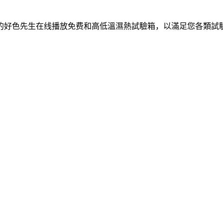
的好色先生在线播放免费和高低溫濕熱試驗箱，以滿足您各類試
箱
步入式好色先生APP在线下载
恒溫恒濕試驗機
臭氧老化試