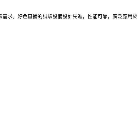
驗需求。好色直播的試驗設備設計先進，性能可靠，廣泛應用於
驗設備
高低溫交變濕熱試驗設備