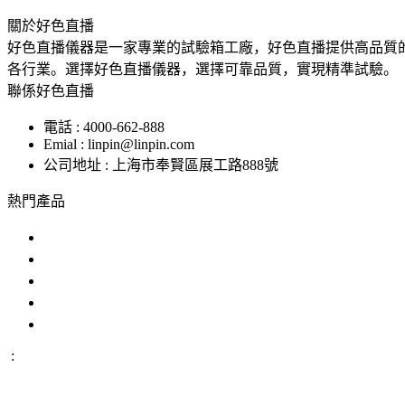
關於好色直播
好色直播儀器是一家專業的試驗箱工廠，好色直播提供高品質
各行業。選擇好色直播儀器，選擇可靠品質，實現精準試驗。
聯係好色直播
電話 : 4000-662-888
Emial : linpin@linpin.com
公司地址 : 上海市奉賢區展工路888號
熱門產品
鹽霧試驗機
交變鹽霧試驗箱
複合鹽霧試驗箱
汽車零部件鹽霧試驗箱
恒溫恒濕好色先生APP在线下载
:
IP防水試驗設備
溫度衝擊試驗