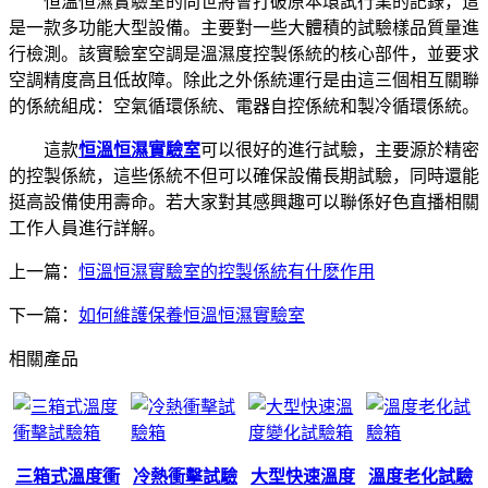
恒溫恒濕實驗室的問世將會打破原本環試行業的記錄，這
是一款多功能大型設備。主要對一些大體積的試驗樣品質量進
行檢測。該實驗室空調是溫濕度控製係統的核心部件，並要求
空調精度高且低故障。除此之外係統運行是由這三個相互關聯
的係統組成：空氣循環係統、電器自控係統和製冷循環係統。
這款
恒溫恒濕實驗室
可以很好的進行試驗，主要源於精密
的控製係統，這些係統不但可以確保設備長期試驗，同時還能
挺高設備使用壽命。若大家對其感興趣可以聯係好色直播相關
工作人員進行詳解。
上一篇：
恒溫恒濕實驗室的控製係統有什麽作用
下一篇：
如何維護保養恒溫恒濕實驗室
相關產品
三箱式溫度衝
冷熱衝擊試驗
大型快速溫度
溫度老化試驗