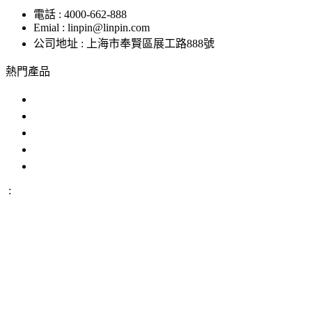
電話 : 4000-662-888
Emial : linpin@linpin.com
公司地址 : 上海市奉賢區展工路888號
熱門產品
鹽霧試驗機
交變鹽霧試驗箱
複合鹽霧試驗箱
汽車零部件鹽霧試驗箱
恒溫恒濕好色先生APP在线下载
:
IP防水試驗設備
溫度衝擊試驗箱
步入式好色先生APP在
线下载
恒溫恒濕試驗機
臭氧老化試驗設備
高低溫交變濕熱
試驗設備
版權所有 ©上海好色直播儀器股份有限公司 All Rights
Reserved
網站地圖
備案號：
滬ICP備12029585號-1