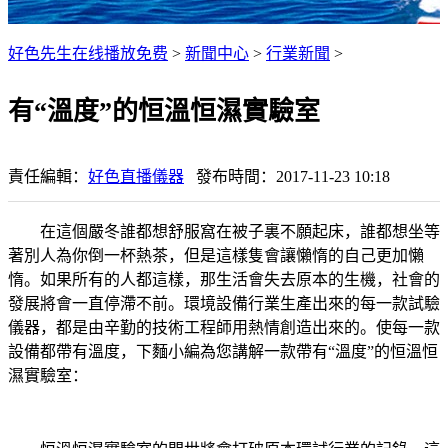
好色先生在线播放免费
>
新聞中心
>
行業新聞
>
有“溫度”的恒溫恒濕實驗室
責任編輯：
好色直播儀器
發布時間：2017-11-23 10:18
在這個嚴冬誰都想舒服窩在被子裏不願起床，誰都想坐等
著別人為你倒一杯熱茶，但是這樣隻會讓懶惰的自己更加懶
惰。如果所有的人都這樣，那生活會失去原本的生機，社會的
發展將會一直停滯不前。環境設備行業生產出來的每一款試驗
儀器，都是由辛勤的技術工程師用熱情創造出來的。使每一款
設備都帶有溫度，下麵小編為您講解一款帶有“溫度”的恒溫恒
濕實驗室：