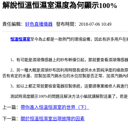
解說恒溫恒濕室濕度為何顯示100%
責任編輯：
好色直播儀器
發布時間：2018-07-06 10:49
恒溫恒濕室
至今為止都是一款熱門的環境設備，因此有許多用戶在網
1、有可能是濕球傳感器上的紗布幹燥引起，那就要查看濕球傳感器
2、另一種大概是濕球紗布因利用時間長或供水水質純淨度的緣故原
否有肯定的水量、控製加濕汽鍋水位的水位控製是否正常、加濕汽鍋內
3、如以上都正常就要檢查電器控製係統，這要請專業維修人員進行
測試時濕度顯示100%的問題且解決方法小編就講解對這裏了，若是
上一篇：
帶你進入恒溫恒濕室的世界（下）
下一篇：
關於恒溫恒濕室出現故障的因素