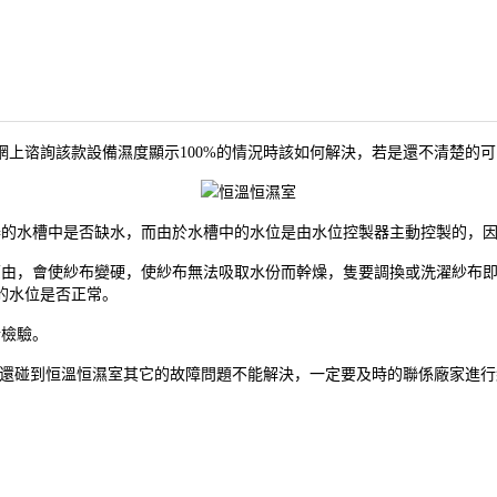
上谘詢該款設備濕度顯示100%的情況時該如何解決，若是還不清楚的
的水槽中是否缺水，而由於水槽中的水位是由水位控製器主動控製的，因
由，會使紗布變硬，使紗布無法吸取水份而幹燥，隻要調換或洗濯紗布即
的水位是否正常。
檢驗。
還碰到恒溫恒濕室其它的故障問題不能解決，一定要及時的聯係廠家進行