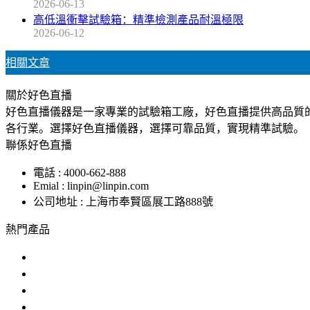
2026-06-13
高低溫衝擊試驗箱：精準檢測產品耐溫極限
2026-06-12
相關文章
關於好色直播
好色直播儀器是一家專業的試驗箱工廠，好色直播提供高品質
各行業。選擇好色直播儀器，選擇可靠品質，實現精準試驗。
聯係好色直播
電話 : 4000-662-888
Emial : linpin@linpin.com
公司地址 : 上海市奉賢區展工路888號
熱門產品
鹽霧試驗機
交變鹽霧試驗箱
複合鹽霧試驗箱
汽車零部件鹽霧試驗箱