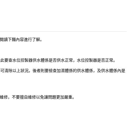
可閱讀下麵內容進行了解。
此要查水位控製器供水體係是否供水正常，水位控製器是否正常。
可清除以上狀況。後者則要檢查加濕體係的供水體係，及供水體係內是
維修，不要擅自維修以免讓問題更加嚴重。