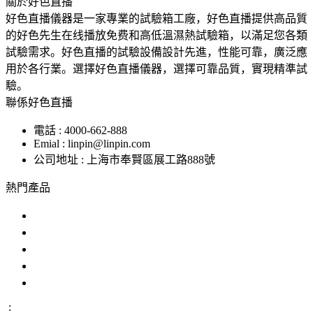
關於好色直播
好色直播儀器是一家專業的試驗箱工廠，好色直播提供高品質
的好色先生在线播放免费和高低溫濕熱試驗箱，以滿足您各類
試驗需求。好色直播的試驗設備設計先進，性能可靠，廣泛應
用於各行業。選擇好色直播儀器，選擇可靠品質，實現精準試
驗。
聯係好色直播
電話 : 4000-662-888
Emial : linpin@linpin.com
公司地址 : 上海市奉賢區展工路888號
熱門產品
鹽霧試驗機
交變鹽霧試驗箱
複合鹽霧試驗箱
汽車零部件鹽霧試驗箱
恒溫恒濕好色先生APP在线下载
: