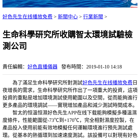
好色先生在线播放免费
>
新聞中心
>
行業新聞
>
生命科學研究所收購智太環境試驗檢
測公司
責任編輯：
好色直播儀器
發布時間：2019-01-10 14:18
為了滿足生命科學研究所對測試
好色先生在线播放免费
日
夜增長的需求，生命科學研究所作出了一項重大的投資，這項
投資的重點是增加環境測試使用範圍以及空間，從而能夠進行
更多產品的環境調試——實現增加產品和減少測試時間成本。
智太的恒溫恒濕好色先生APP在线下载能夠模擬多種溫濕
度條件，性能範圍從-73℃到+170℃，完全相對濕度控製，在
產品投入使用前能有效地模擬任何運輸環境進行預先測試處
理。從基本的熱循環到加速速度測試。該設備可以對現有好色