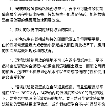
1、安裝環境試驗箱路麵務必整平，要不然可能會致使設
備實驗全過程中傳出噪聲。假如標準不能滿足得話，能夠根據
墊色澤偏硬的保護層墊塊開展改進。
2、鄰近的設備中間應維持必須的間距。
3、好色先生在线播放聯接的開關電源工作電壓要平穩，
由於假如電流量過大或者過小都是讓長期性再此標準下，應用
的製冷壓縮機出現毀壞的狀況。
4、環境試驗箱置放的場地不可以有過多得話塵土，要不
然將會在實驗的全過程中設備會將這種塵土吸進，而隨之時間
的積澱，這種塵土積澱到必須水平就會造成設備的特性和使用
壽命遭受影響。
5、環境試驗箱要置放在自然通風優良，而且溫度長期平
穩在5℃～+28℃之內，24鍾頭內均值溫度差≤28℃的自然環境
下，要挑選空氣濕度低於85%的場地。要不然可能會致使環境
試驗箱的實驗結果出現偏差。或許假如標準合不來符得話能夠