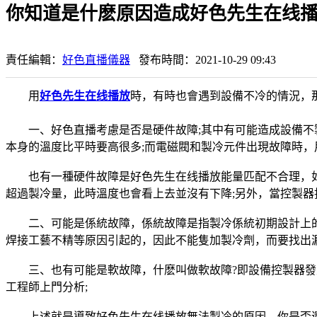
你知道是什麽原因造成好色先生在线
責任編輯：
好色直播儀器
發布時間：2021-10-29 09:43
用
好色先生在线播放
時，有時也會遇到設備不冷的情況，那
一、好色直播考慮是否是硬件故障;其中有可能造成設備不製
本身的溫度比平時要高很多;而電磁閥和製冷元件出現故障時，
也有一種硬件故障是好色先生在线播放能量匹配不合理，如
超過製冷量，此時溫度也會看上去並沒有下降;另外，當控製器
二、可能是係統故障，係統故障是指製冷係統初期設計上的
焊接工藝不精等原因引起的，因此不能隻加製冷劑，而要找出漏
三、也有可能是軟故障，什麽叫做軟故障?即設備控製器發生
工程師上門分析;
上述就是導致好色先生在线播放無法製冷的原因，你是否還