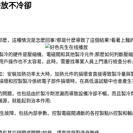
播放不冷卻
麽，這種情況是怎麽回事?那是什麽導致了這個結果?看著上麵
冷的硬件是壓縮機、電磁閥和其他製冷元件;那麽如何判斷壓縮
用戶操作也不太容易，此時，需要找專業人員上門進行檢查分析;
：安裝加熱功率太大時，加熱元件的損壞會直接導致製冷量與製
損壞和控製製冷係統電子部件損壞時，在高低溫試驗中也會產生
問題，也包括由於製冷劑泄漏而導致設備冷卻不暢，而且製冷劑
源，就能起到治本作用;
故障，包括內部參數、控製電磁閥通斷的各控製點IS控製和輸
有其它疑問或問題?如是，請直接與製造商聯係。