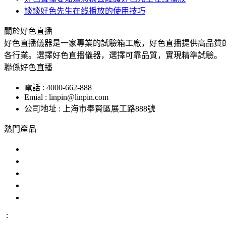
談談好色先生在线播放的使用技巧
關於好色直播
好色直播儀器是一家專業的試驗箱工廠，好色直播提供高品質
各行業。選擇好色直播儀器，選擇可靠品質，實現精準試驗。
聯係好色直播
電話 : 4000-662-888
Emial : linpin@linpin.com
公司地址 : 上海市奉賢區展工路888號
熱門產品
鹽霧試驗機
交變鹽霧試驗箱
複合鹽霧試驗箱
汽車零部件鹽霧試驗箱
恒溫恒濕好色先生APP在线下载
: