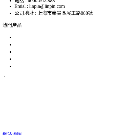
電話 : 4000-662-888
Emial : linpin@linpin.com
公司地址 : 上海市奉賢區展工路888號
熱門產品
鹽霧試驗機
交變鹽霧試驗箱
複合鹽霧試驗箱
汽車零部件鹽霧試驗箱
恒溫恒濕好色先生APP在线下载
:
IP防水試驗設備
溫度衝擊試驗箱
步入式好色先生APP在
线下载
恒溫恒濕試驗機
臭氧老化試驗設備
高低溫交變濕熱
試驗設備
版權所有 ©上海好色直播儀器股份有限公司 All Rights
Reserved
網站地圖
備案號：
滬ICP備12029585號-1
網站地圖