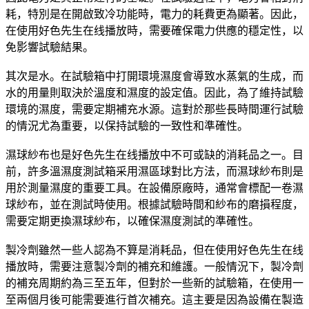
耗，特別是在開啟致冷功能時，電力的耗費更為顯著。因此，
在使用好色先生在线播放時，需要確保電力供應的穩定性，以
免影響試驗結果。
其次是水。在試驗箱中打開環境濕度會導致水蒸氣的生成，而
水的用量則取決於溫度和濕度的設定值。因此，為了維持試驗
環境的濕度，需要定期補充水源。這對於那些長時間運行試驗
的情況尤為重要，以保持試驗的一致性和準確性。
濕球紗布也是好色先生在线播放中不可或缺的消耗品之一。目
前，許多溫濕度測試箱采用濕區球對比方法，而濕球紗布則是
用於測量濕度的重要工具。在設備原廠時，通常會標配一卷濕
球紗布，並在測試時使用。根據試驗時間和紗布的磨損程度，
需要定期更換濕球紗布，以確保濕度測試的準確性。
製冷劑雖然一些人認為不算是消耗品，但在使用好色先生在线
播放時，需要注意製冷劑的補充和維護。一般情況下，製冷劑
的補充周期約為三至五年，但對於一些新的試驗箱，在使用一
至兩個月後可能需要進行首次補充。這主要是因為設備在製造