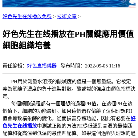
好色先生在线播放免费
>
技術文章
>
好色先生在线播放在PH關鍵應用價值
細胞組織培養
責任編輯：
好色直播儀器
發布時間：2022-09-05 11:16
PH用於測量水溶液的酸堿度的值是一個無量級。它被定
義為氫離子濃度的負十進製對數。酸或堿的強度由顏色指標決
定。
每個細胞過程都有一個理想的過程PH值，在這個PH在這
個值下，細胞的功能最好。如果這個過程偏離了這個理想PH
值會導致構象酶的變化，從而損害身體功能，因此有必要在
好
色先生在线播放
中測試正確的方法PH從低溫到高溫的最佳匹
配值和從高溫到低溫的最佳匹配值。如果這個過程與理想的過