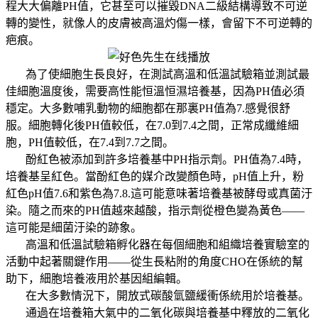
程大大偏離PH值，它甚至可以摧毀DNA二級結構導致不可逆
轉的變性，就像人的皮膚被高溫灼傷一樣，會留下不可逆轉的
疤痕。
為了使細胞生長良好，在測試高溫和低溫試驗箱並測試最
佳細胞溫度後，需要高性能恒溫恒濕培養基，因為PH值必須
穩定。大多數哺乳動物的細胞都在那裏PH值為7.感覺很舒
服。細胞轉化後PH值較低，在7.0到7.4之間，正常成纖維細
胞，PH值較低，在7.4到7.7之間。
酚紅色被添加到許多培養基中PH指示劑。PH值為7.4時，
培養基呈紅色。當酚紅色的媒介改變顏色時，pH值上升，粉
紅色pH值7.6和紫色為7.8.這可能意味著培養基被酵母或真菌汙
染。隨之而來的PH值越來越酸，指示劑從橙色變為黃色——
這可能是細菌汙染的跡象。
高溫和低溫試驗箱孵化器在每個細胞和組織培養實驗室的
活動中起著關鍵作用——從生長粘附的角度CHO在係統的幫
助下，細胞培養液用於基因組編輯。
在大多數情況下，開放式碳酸氫鹽緩衝係統用於培養基。
通過在培養箱大氣中的二氧化碳與培養基中釋放的二氧化