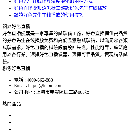
好色先生在线播放溫度變化的兩種方法
好色直播要知道怎樣去維護好色先生在线播放
談談好色先生在线播放的使用技巧
關於好色直播
好色直播儀器是一家專業的試驗箱工廠，好色直播提供高品質
的好色先生在线播放免费和高低溫濕熱試驗箱，以滿足您各類
試驗需求。好色直播的試驗設備設計先進，性能可靠，廣泛應
用於各行業。選擇好色直播儀器，選擇可靠品質，實現精準試
驗。
聯係好色直播
電話 : 4000-662-888
Emial : linpin@linpin.com
公司地址 : 上海市奉賢區展工路888號
熱門產品
鹽霧試驗機
交變鹽霧試驗箱
複合鹽霧試驗箱