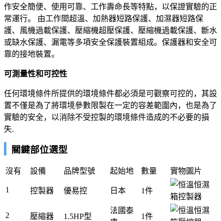
作安全簡便、使用可靠、工作壽命長等特點，以保證實驗的正
常運行。 由工作間超溫、加熱器短路保護、加濕器短路保
護、風機過載保護、壓縮機超壓保護、壓縮機過載保護、斷水
或缺水保護、漏電等多項安全保護裝置組成。保護器和安全可
靠的接地裝置。
可測量性和可控性
任何環境條件所提供的環境條件都必須是可觀察可控的，其設
置不僅是為了將環境參數限製在一定的容差範圍內，也是為了
實驗的安全，以消除不受控製的環境條件造成的不必要的損
失.
關鍵部位選型
沒有
設備
品牌型號
起始地
數量
實物圖片
1
控製器
優易控
日本
1件
法國泰
2
壓縮器
1.5HP型
1件