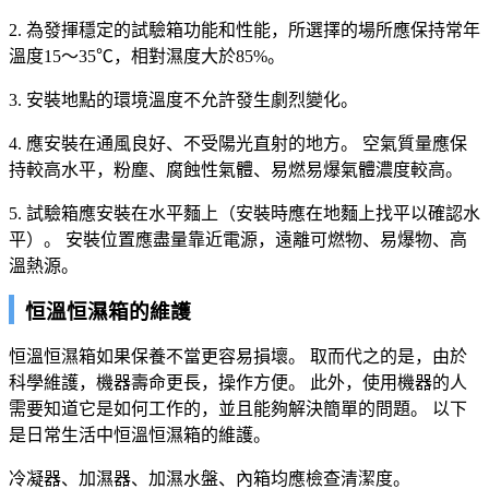
2. 為發揮穩定的試驗箱功能和性能，所選擇的場所應保持常年
溫度15～35℃，相對濕度大於85%。
3. 安裝地點的環境溫度不允許發生劇烈變化。
4. 應安裝在通風良好、不受陽光直射的地方。 空氣質量應保
持較高水平，粉塵、腐蝕性氣體、易燃易爆氣體濃度較高。
5. 試驗箱應安裝在水平麵上（安裝時應在地麵上找平以確認水
平）。 安裝位置應盡量靠近電源，遠離可燃物、易爆物、高
溫熱源。
恒溫恒濕箱的維護
恒溫恒濕箱如果保養不當更容易損壞。 取而代之的是，由於
科學維護，機器壽命更長，操作方便。 此外，使用機器的人
需要知道它是如何工作的，並且能夠解決簡單的問題。 以下
是日常生活中恒溫恒濕箱的維護。
冷凝器、加濕器、加濕水盤、內箱均應檢查清潔度。