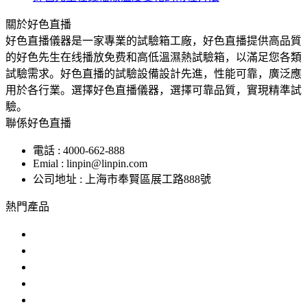
關於好色直播
好色直播儀器是一家專業的試驗箱工廠，好色直播提供高品質
的好色先生在线播放免费和高低溫濕熱試驗箱，以滿足您各類
試驗需求。好色直播的試驗設備設計先進，性能可靠，廣泛應
用於各行業。選擇好色直播儀器，選擇可靠品質，實現精準試
驗。
聯係好色直播
電話 : 4000-662-888
Emial : linpin@linpin.com
公司地址 : 上海市奉賢區展工路888號
熱門產品
鹽霧試驗機
交變鹽霧試驗箱
複合鹽霧試驗箱
汽車零部件鹽霧試驗箱
恒溫恒濕好色先生APP在线下载