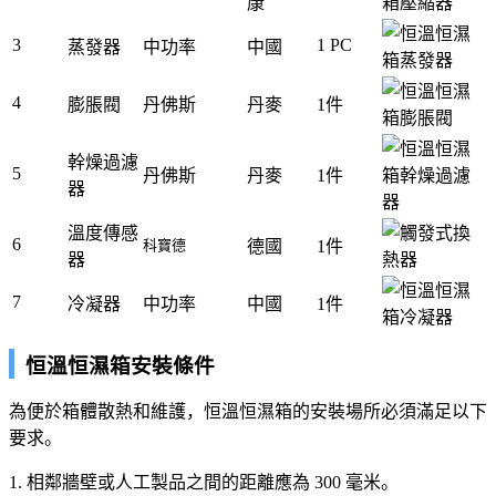
康
3
1 PC
蒸發器
中功率
中國
4
膨脹閥
丹佛斯
丹麥
1件
幹燥過濾
5
丹佛斯
丹麥
1件
器
溫度傳感
6
科寶德
德國
1件
器
7
冷凝器
中功率
中國
1件
恒溫恒濕箱安裝條件
為便於箱體散熱和維護，恒溫恒濕箱的安裝場所必須滿足以下
要求。
1. 相鄰牆壁或人工製品之間的距離應為 300 毫米。