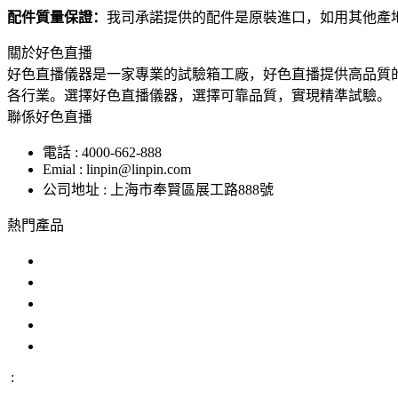
配件質量保證：
我司承諾提供的配件是原裝進口，如用其他產
關於好色直播
好色直播儀器是一家專業的試驗箱工廠，好色直播提供高品質
各行業。選擇好色直播儀器，選擇可靠品質，實現精準試驗。
聯係好色直播
電話 : 4000-662-888
Emial : linpin@linpin.com
公司地址 : 上海市奉賢區展工路888號
熱門產品
鹽霧試驗機
交變鹽霧試驗箱
複合鹽霧試驗箱
汽車零部件鹽霧試驗箱
恒溫恒濕好色先生APP在线下载
: