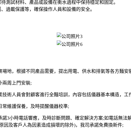
保待測試材料、產品或設備在衝水過程中保持穩定和固定。
護、過載保護等，確保操作人員和設備的安全。
察場地，根據不同產品需要，提出用電、供水和排氣等各方麵安裝
兩周上門安裝;
業技術人員會對顧客進行全麵培訓，內容包括儀器基本構造，工作
日常維護保養，及時提醒儀器校準;
諾3小時電話響應，及時診斷問題、確定解決方案;如電話無法解
原因及客戶人為因素造成損壞的除外)，我司承諾免費換新件;