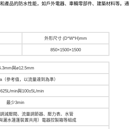
料和產品的防水性能，如戶外電器、車輛零部件、建築材料等。
外形尺寸 (D*W*H)mm
850×1500×1500
6.3mm與ø12.5mm
0kpa（參考值，以流量達到為準）
.625L/min與100±5L/min
最少3min
調減壓閥、流量調節器、壓力表、水管
（與灑水蓮蓬裝置共用）電器控製箱等組成