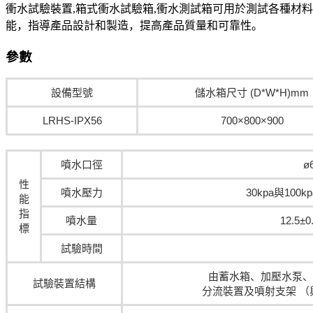
衝水試驗裝置,箱式衝水試驗箱,衝水測試箱可用於測試各種材
能，指導產品設計和製造，提高產品質量和可靠性。
參數
設備型號
儲水箱尺寸 (D*W*H)mm
LRHS-IPX56
700×800×900
噴水口徑
ø
性
噴水壓力
30kpa與10
能
指
噴水量
12.5±0
標
試驗時間
由蓄水箱、加壓水泵、
試驗裝置結構
分流裝置及噴射支架 