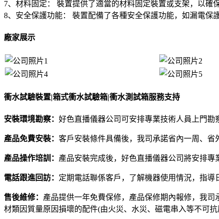
7、材料固定： 裝置提供了適當的材料固定裝置或支架，以確
8、安全保護功能： 裝置配備了各種安全保護功能，如漏電保
廠家展示
衝水試驗裝置|箱式衝水試驗箱|衝水測試箱服務支持
安裝環境勘察：
好色直播儀器公司可安排專業技術人員上門勘
產品免費安裝：
客戶安裝條件具備後，我司承諾省內一周、省外
產品操作培訓：
產品安裝完成後，好色直播儀器公司將安排專
電話跟進回訪：
定期電話聯係客戶，了解機器使用情況，指導
售後維修：
產品提供一年免費保修，產品保修期內報修，我司承
材類因質量原因損壞的配件(由火災、水災、磁電串入等不可抗