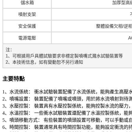
儲水箱
加厚型高
噴射支架
安全保護
整體設備欠相/逆
電源電壓
A
注：
1、可根據用戶具體試驗要求非標定製噴嘴式濺水試驗裝置等
2、本技術信息，如有變動恕不另行通知
主要特點
1、水流係統： 衝水試驗裝置配備了水流係統，能夠產生高壓
2、噴嘴設置： 裝置配備了噴嘴或噴頭，用於將水流噴射到待
3、水壓控製： 裝置具有水壓控製係統，能夠控製水流的壓力
4、水溫控製： 一些衝水試驗裝置還配備了水溫控製係統，能
5、噴頭移動方式： 有些裝置的噴頭設置可移動，可以手動或
6、時間控製： 裝置通常具有時間控製功能，能夠設定衝洗的